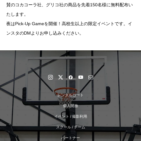
賛のコカコーラ社、グリコ社の商品を先着150名様に無料配布い
たします。
夜はPick-Up Gameを開催！高校生以上の限定イベントです。イ
ンスタのDMよりお申し込みください。
レンタルコート
個人開放
イベント / 撮影利用
スクール / チーム
パートナー