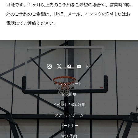
可能です。１ヶ月以上先のご予約をご希望の場合や、営業時間以
外のご予約のご希望は、LINE、メール、インスタのDMまたはお
電話にてご連絡ください。
レンタルコート
個人開放
イベント / 撮影利用
スクール / チーム
パートナー
WEB予約