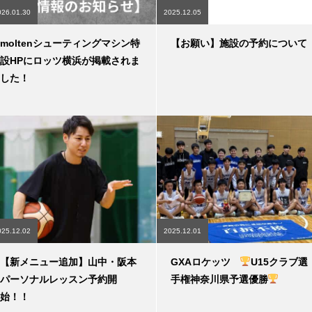
026.01.30
2025.12.05
moltenシューティングマシン特
【お願い】施設の予約について
設HPにロッツ横浜が掲載されま
した！
025.12.02
2025.12.01
【新メニュー追加】山中・阪本
GXAロケッツ
U15クラブ選
パーソナルレッスン予約開
手権神奈川県予選優勝
始！！