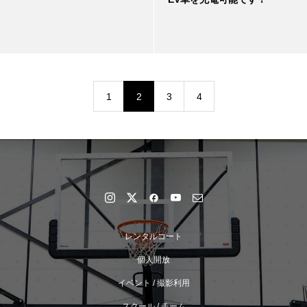
1
2
3
4
レンタルコート
個人開放
イベント / 撮影利用
スクール / チーム