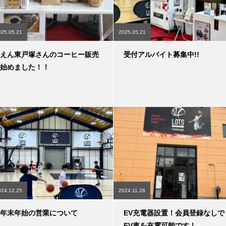
025.05.21
2025.05.21
えん東戸塚さんのコーヒー販売
受付アルバイト募集中!!
始めました！！
024.12.25
2024.11.28
年末年始の営業について
EV充電器設置！会員登録なしで
EV車を充電可能です！