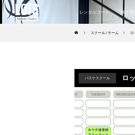
レンタルコート
個人開
スクール / チーム
ロ
ロッ
バスケスクール