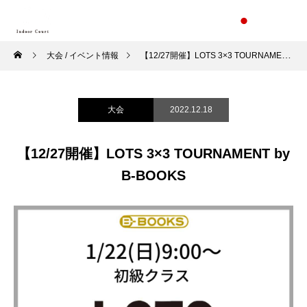
大会 / イベント情報
【12/27開催】LOTS 3×3 TOURNAMENT by B-BOOKS
大会
2022.12.18
【12/27開催】LOTS 3×3 TOURNAMENT by
B-BOOKS