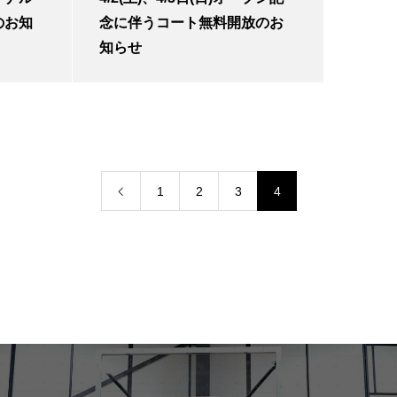
のお知
念に伴うコート無料開放のお
知らせ
1
2
3
4