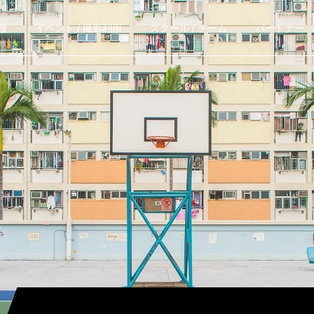
放
イベント / 撮影利用
スクール / チーム
パートナー